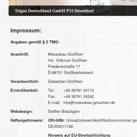
Trigon Deutschland GmbH PSI Düsseldorf
Impressum:
Angaben gemäß § 5 TMG:
Anschrift:
Messebau Großherr
Inh. Volkmar Großherr
Friedensstraße 17
D-98701 Großbreitenbach
Verantwortlich:
Sebastian Großherr
Erreichbarkeit:
Tel.:
+49 36781 40115
Fax:
+49 36781 24242
E-mail:
info@messebau-grossherr.de
Webdesign:
Steffen Bräutigam
Haftungshinweis:
USt-IdNr
: Umsatzsteuer-Identifikationsnummer 
DE205011748
Hinweis auf EU-Streitschlichtung