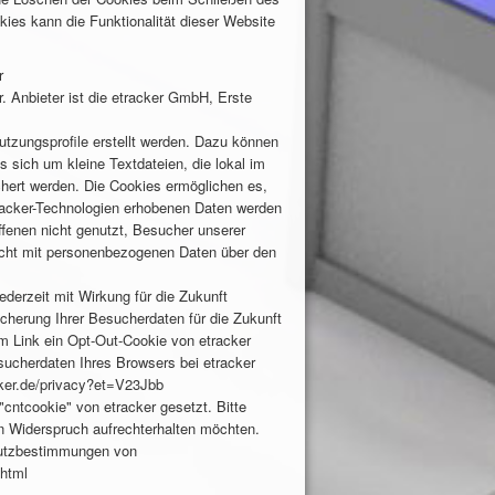
kies kann die Funktionalität dieser Website
r
. Anbieter ist die etracker GmbH, Erste
zungsprofile erstellt werden. Dazu können
 sich um kleine Textdateien, die lokal im
hert werden. Die Cookies ermöglichen es,
tracker-Technologien erhobenen Daten werden
ffenen nicht genutzt, Besucher unserer
nicht mit personenbezogenen Daten über den
derzeit mit Wirkung für die Zukunft
cherung Ihrer Besucherdaten für die Zukunft
m Link ein Opt-Out-Cookie von etracker
sucherdaten Ihres Browsers bei etracker
cker.de/privacy?et=V23Jbb
ntcookie" von etracker gesetzt. Bitte
en Widerspruch aufrechterhalten möchten.
chutzbestimmungen von
.html