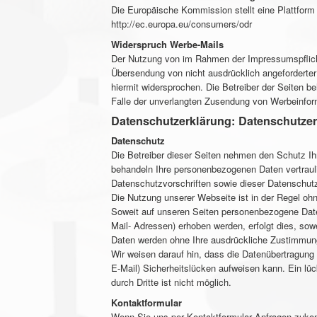
Die Europäische Kommission stellt eine Plattform z
http://ec.europa.eu/consumers/odr
Widerspruch Werbe-Mails
Der Nutzung von im Rahmen der Impressumspflicht
Übersendung von nicht ausdrücklich angeforderter
hiermit widersprochen. Die Betreiber der Seiten be
Falle der unverlangten Zusendung von Werbeinfor
Datenschutzerklärung:
Datenschutzer
Datenschutz
Die Betreiber dieser Seiten nehmen den Schutz Ihr
behandeln Ihre personenbezogenen Daten vertraul
Datenschutzvorschriften sowie dieser Datenschutz
Die Nutzung unserer Webseite ist in der Regel o
Soweit auf unseren Seiten personenbezogene Date
Mail- Adressen) erhoben werden, erfolgt dies, sowei
Daten werden ohne Ihre ausdrückliche Zustimmung
Wir weisen darauf hin, dass die Datenübertragung 
E-Mail) Sicherheitslücken aufweisen kann. Ein lü
durch Dritte ist nicht möglich.
Kontaktformular
Wenn Sie uns per Kontaktformular Anfragen zuk